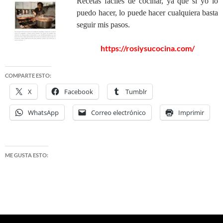
Recetas fáciles de cocinar, ya que si yo lo
puedo hacer, lo puede hacer cualquiera basta
seguir mis pasos.
https://rosiysucocina.com/
COMPARTE ESTO:
X
Facebook
Tumblr
WhatsApp
Correo electrónico
Imprimir
ME GUSTA ESTO: