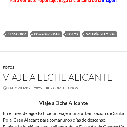
Para ver este reportaje, haga clic encima de la
imagen.
01 AÑO 2026
COMPOSICIONES
FOTOS
GALERÍA DE FOTOS
FOTOS
VIAJE A ELCHE ALICANTE
24 NOVIEMBRE, 2025
2 COMENTARIOS
Viaje a Elche Alicante
En el mes de agosto hice un viaje a una urbani­zación de Santa
Pola, Gran Alacant para tomar unos días de descanso.
El viaje lo inicié en tren, saliendo de la Estación de Chamartín