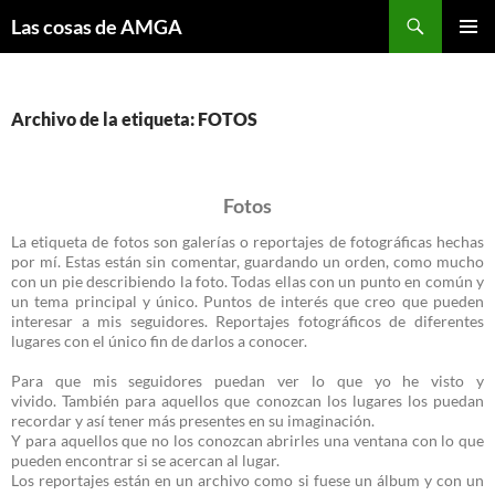
Saltar
Buscar
Las cosas de AMGA
al
MENÚ
contenido
PRINCI
Archivo de la etiqueta: FOTOS
Fotos
La etiqueta de fotos son galerías o reportajes de fotográficas hechas
por mí. Estas están sin comentar, guardando un orden, como mucho
con un pie describiendo la foto. Todas ellas con un punto en común y
un tema principal y único. Puntos de interés que creo que pueden
interesar a mis seguidores. Reportajes fotográficos de diferentes
lugares con el único fin de darlos a conocer.
Para que mis seguidores puedan ver lo que yo he visto y
vivido. También para aquellos que conozcan los lugares los puedan
recordar y así tener más presentes en su imaginación.
Y para aquellos que no los conozcan abrirles una ventana con lo que
pueden encontrar si se acercan al lugar.
Los reportajes están en un archivo como si fuese un álbum y con un