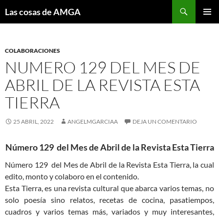
Saltar
Buscar
Las cosas de AMGA
al
MENÚ
contenido
PRINCI
COLABORACIONES
NUMERO 129 DEL MES DE
ABRIL DE LA REVISTA ESTA
TIERRA
25 ABRIL, 2022
ANGELMGARCIAA
DEJA UN COMENTARIO
Número 12
9
del Mes de
Abril
de la Revista Esta Tierra
Número 129 del Mes de Abril de la Revista Esta Tierra, la cual
edito, monto y colaboro en el contenido.
Esta Tierra, es una revista cultural que abarca varios temas, no
solo poesía sino relatos, recetas de cocina, pasatiempos,
cuadros y varios temas más, variados y muy interesantes,