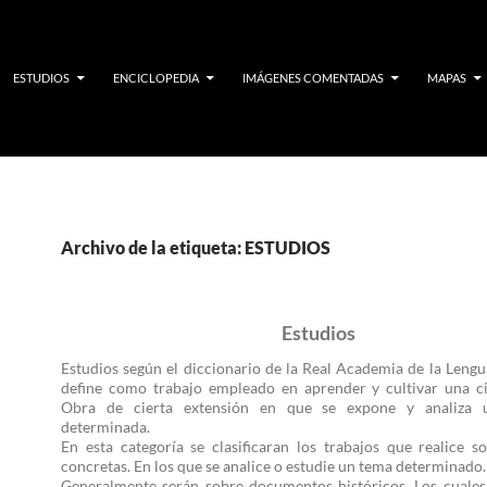
ESTUDIOS
ENCICLOPEDIA
IMÁGENES COMENTADAS
MAPAS
Archivo de la etiqueta: ESTUDIOS
Estudios
Estudios según el diccionario de la Real Academia de la Lengu
define como trabajo empleado en aprender y cultivar una ci
Obra de cierta extensión en que se expone y analiza 
determinada.
En esta categoría se clasificaran los trabajos que realice s
concretas. En los que se analice o estudie un tema determinado.
Generalmente serán sobre documentos históricos. Los cuale