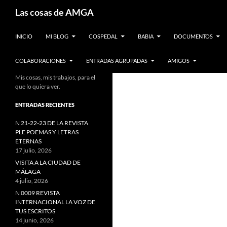
Saltar
Buscar
Las cosas de AMGA
al
contenido
INICIO
MI BLOG
COSPEDAL
BABIA
DOCUMENTOS
COLABORACIONES
ENTRADAS AGRUPADAS
AMIGOS
Mis cosas, mis trabajos, para el
que lo quiera ver.
ENTRADAS RECIENTES
N 21-22-23 DE LA REVISTA
PLE POEMAS Y LETRAS
ETERNAS
17 julio, 2026
VISITA A LA CIUDAD DE
MÁLAGA
4 julio, 2026
N 0009 REVISTA
INTERNACIONAL LA VOZ DE
TUS ESCRITOS
14 junio, 2026