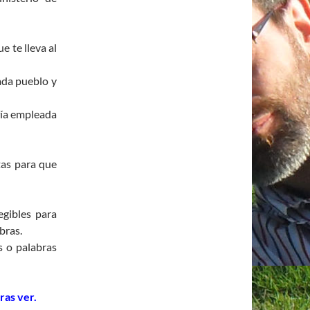
e te lleva al
ada pueblo y
afía empleada
tas para que
egibles para
bras.
s o palabras
ras ver.