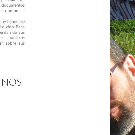
es documentos
es que por sí
uy lejano. Se
l olvido. Pero
uerdan de sus
de nuestros
ar sobre sus
INOS