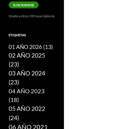
correo
SUSCRIBIRSE
electrónico
Únete a otros 393 suscriptores
ETIQUETAS
01 AÑO 2026
(13)
02 AÑO 2025
(23)
03 AÑO 2024
(23)
04 AÑO 2023
(18)
05 AÑO 2022
(24)
06 AÑO 2021