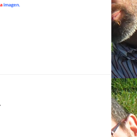
la
imagen.
A