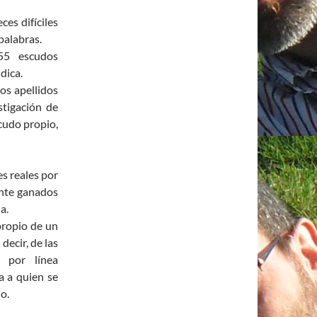
ces difíciles
palabras.
55 escudos
dica.
os apellidos
stigación de
scudo propio,
s reales por
ente ganados
a.
propio de un
 decir, de las
 por línea
a a quien se
o.