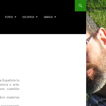
FOTOS
ESCRITOS
VARIOS
a Española lo
encia o arte.
una cuestión
obre materias
s previamente