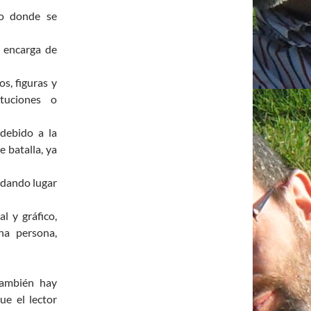
io donde se
e encarga de
s, figuras y
ituciones o
 debido a la
e batalla, ya
 dando lugar
l y gráfico,
na persona,
también hay
ue el lector