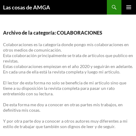
Saltar
Buscar
Las cosas de AMGA
al
MENÚ
contenido
PRINCI
Archivo de la categoría: COLABORACIONES
Colaboraciones es la categoría donde pongo mis colaboraciones en
otros medios de comunicación.
Esta colaboración principalmente se trata de artículos que publico en
revistas.
Estas colaboraciones empiezan en el año 2020 y seguirán en adelante.
En cada una de ella está la revista completa y luego mi artículo.
El lector de esta forma no solo se beneficia de mi artículo sino que
tiene a su disposición la revista completa para pasar un rato
entretenido con su lectura.
De esta forma me doy a conocer en otras partes mis trabajos, en
definitiva mis cosas.
Y por otra parte doy a conocer a otros autores muy diferentes a mi
estilo de trabajar que también son dignos de leer y de seguir.