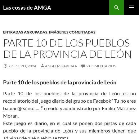
Saltar
Buscar
Las cosas de AMGA
al
MENÚ
contenido
PRINCI
ENTRADAS AGRUPADAS
,
IMÁGENES COMENTADAS
PARTE 10 DE LOS PUEBLOS
DE LA PROVINCIA DE LEÓN
29 ENERO, 2024
ANGELMGARCIAA
2 COMENTARIOS
Parte 10 de los pueblos de la provincia de León
Parte 10 de los pueblos de la provincia de León es un
recopilatorio del juego diario del grupo de Facebok “Tu no eres
babian@ si no…….” creado y administrado por Emilio Martínez
Moran.
Este juego es diario, en el cual se ponen dos pistas de cada
pueblo de la provincia de León y sus miembros tienen que
adivinar de qué pueblo se trata.