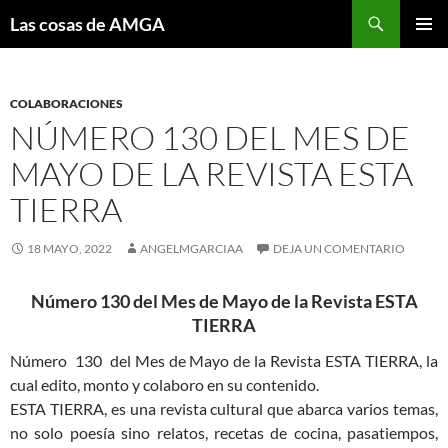
Saltar
Buscar
Las cosas de AMGA
al
MENÚ
contenido
PRINCI
COLABORACIONES
NÚMERO 130 DEL MES DE
MAYO DE LA REVISTA ESTA
TIERRA
18 MAYO, 2022
ANGELMGARCIAA
DEJA UN COMENTARIO
Número 1
30
del Mes de
Mayo
de la Revista ESTA
TIERRA
Número 130 del Mes de Mayo de la Revista ESTA TIERRA, la
cual edito, monto y colaboro en su contenido.
ESTA TIERRA, es una revista cultural que abarca varios temas,
no solo poesía sino relatos, recetas de cocina, pasatiempos,