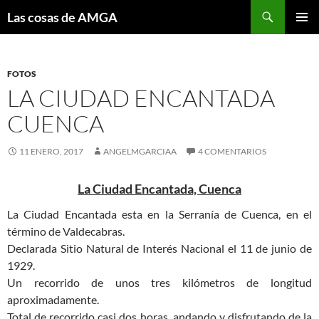
Saltar
Buscar
Las cosas de AMGA
al
MENÚ
contenido
PRINCI
FOTOS
LA CIUDAD ENCANTADA
CUENCA
11 ENERO, 2017
ANGELMGARCIAA
4 COMENTARIOS
La Ciudad Encantada, Cuenca
La Ciudad Encantada esta en la Serranía de Cuenca, en el
término de Valdecabras.
Declarada Sitio Natural de Interés Nacional el 11 de junio de
1929.
Un recorrido de unos tres kilómetros de longitud
aproximadamente.
Total de recorrido casi dos horas, andando y disfrutando de la