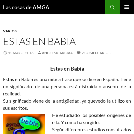
Saltar
Buscar
Las cosas de AMGA
al
MENÚ
contenido
PRINCI
VARIOS
ESTAS EN BABIA
12 MAYO, 2016
ANGELMGARCIAA
2 COMENTARIOS
Estas en Babia
Estas en Babia es una mítica frase que se dice en España. Tiene
un significado de una persona está distraída o ausente de la
realidad.
Su significado viene de la antigüedad, ya quevedo la utilizo en
sus escritos.
He estudiado los posibles orígenes de
ella. Y como ha surgido.
Según diferentes estudios consultados