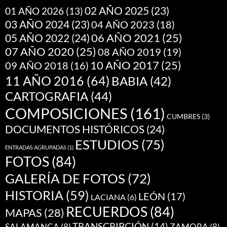
02 AÑO 2025
(23)
01 AÑO 2026
(13)
03 AÑO 2024
(23)
04 AÑO 2023
(18)
05 AÑO 2022
(24)
06 AÑO 2021
(25)
07 AÑO 2020
(25)
08 AÑO 2019
(19)
10 AÑO 2017
(25)
09 AÑO 2018
(16)
11 AÑO 2016
(64)
BABIA
(42)
CARTOGRAFIA
(44)
COMPOSICIONES
(161)
CUMBRES
(3)
DOCUMENTOS HISTÓRICOS
(24)
ESTUDIOS
(75)
ENTRADAS AGRUPADAS
(1)
FOTOS
(84)
GALERÍA DE FOTOS
(72)
HISTORIA
(59)
LEÓN
(17)
LACIANA
(6)
RECUERDOS
(84)
MAPAS
(28)
TRANSCRIPCIÓN
(14)
SALAMANCA
(8)
ZAMORA
(8)