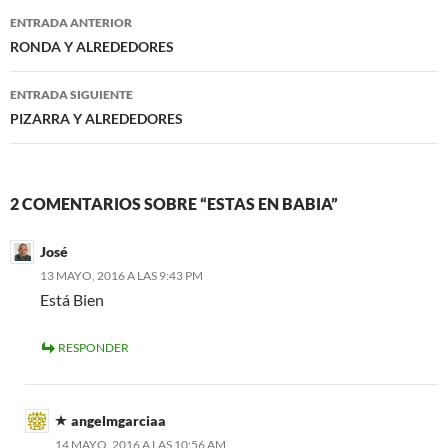
Navegación
ENTRADA ANTERIOR
de
RONDA Y ALREDEDORES
entradas
ENTRADA SIGUIENTE
PIZARRA Y ALREDEDORES
2 COMENTARIOS SOBRE “ESTAS EN BABIA”
José
13 MAYO, 2016 A LAS 9:43 PM
Está Bien
RESPONDER
angelmgarciaa
14 MAYO, 2016 A LAS 10:56 AM