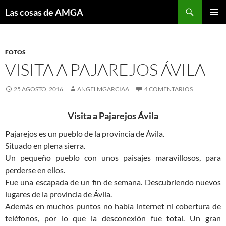
Saltar
Buscar
Las cosas de AMGA
al
MENÚ
contenido
PRINCI
FOTOS
VISITA A PAJAREJOS ÁVILA
25 AGOSTO, 2016
ANGELMGARCIAA
4 COMENTARIOS
Visita a Pajarejos Ávila
Pajarejos es un pueblo de la provincia de Ávila.
Situado en plena sierra.
Un pequeño pueblo con unos paisajes maravillosos, para
perderse en ellos.
Fue una escapada de un fin de semana. Descubriendo nuevos
lugares de la provincia de Ávila.
Además en muchos puntos no había internet ni cobertura de
teléfonos, por lo que la desconexión fue total. Un gran