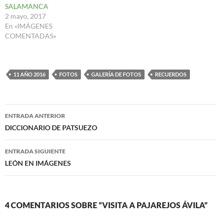
SALAMANCA
2 mayo, 2017
En «IMÁGENES
COMENTADAS»
11 AÑO 2016
FOTOS
GALERÍA DE FOTOS
RECUERDOS
Navegación
ENTRADA ANTERIOR
de
DICCIONARIO DE PATSUEZO
entradas
ENTRADA SIGUIENTE
LEÓN EN IMÁGENES
4 COMENTARIOS SOBRE “VISITA A PAJAREJOS ÁVILA”