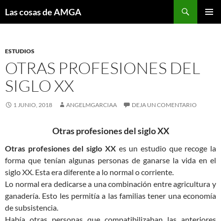
Saltar
Buscar
Las cosas de AMGA
al
MENÚ
contenido
PRINCI
ESTUDIOS
OTRAS PROFESIONES DEL
SIGLO XX
1 JUNIO, 2018
ANGELMGARCIAA
DEJA UN COMENTARIO
Otras profesiones del siglo XX
Otras profesiones del siglo XX
es un estudio que recoge la
forma que tenían algunas personas de ganarse la vida en el
siglo XX. Esta era diferente a lo normal o corriente.
Lo normal era dedicarse a una combinación entre agricultura y
ganadería. Esto les permitía a las familias tener una economía
de subsistencia.
Había otras personas que compatibilizaban las anteriores