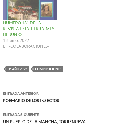
NÚMERO 131 DE LA
REVISTA ESTA TIERRA. MES
DE JUNIO
13 junio, 2022
En «COLABORACIONES»
05 AÑO 2022
COMPOSICIONES
Navegación
ENTRADA ANTERIOR
de
POEMARIO DE LOS INSECTOS
entradas
ENTRADA SIGUIENTE
UN PUEBLO DE LA MANCHA, TORRENUEVA