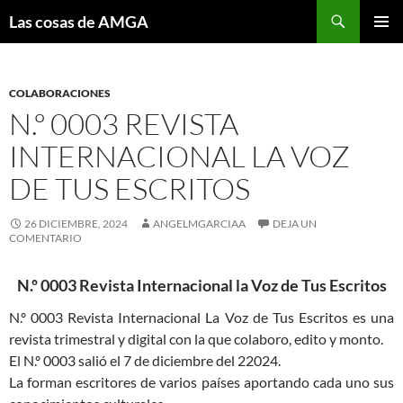
Saltar
Buscar
Las cosas de AMGA
al
MENÚ
contenido
PRINCI
COLABORACIONES
N.º 0003 REVISTA
INTERNACIONAL LA VOZ
DE TUS ESCRITOS
26 DICIEMBRE, 2024
ANGELMGARCIAA
DEJA UN
COMENTARIO
N.º 0003 Revista Internacional la Voz de Tus Escritos
N.º 0003 Revista Internacional La Voz de Tus Escritos es una
revista trimestral y digital con la que colaboro, edito y monto.
El N.º 0003 salió el 7 de diciembre del 22024.
La forman escritores de varios países aportando cada uno sus