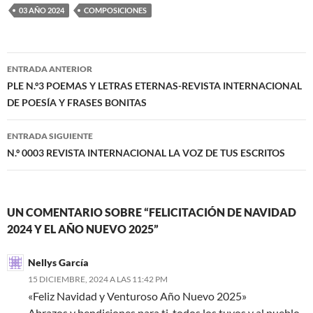
03 AÑO 2024
COMPOSICIONES
Navegación
ENTRADA ANTERIOR
de
PLE N.º3 POEMAS Y LETRAS ETERNAS-REVISTA INTERNACIONAL
DE POESÍA Y FRASES BONITAS
entradas
ENTRADA SIGUIENTE
N.º 0003 REVISTA INTERNACIONAL LA VOZ DE TUS ESCRITOS
UN COMENTARIO SOBRE “FELICITACIÓN DE NAVIDAD
2024 Y EL AÑO NUEVO 2025”
Nellys García
15 DICIEMBRE, 2024 A LAS 11:42 PM
«Feliz Navidad y Venturoso Año Nuevo 2025»
Abrazos y bendiciones para ti, todos los tuyos y al pueblo