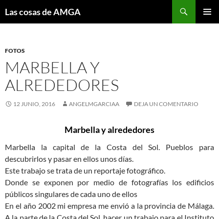
Saltar
Buscar
Las cosas de AMGA
al
MENÚ
contenido
PRINCI
FOTOS
MARBELLA Y
ALREDEDORES
12 JUNIO, 2016
ANGELMGARCIAA
DEJA UN COMENTARIO
Marbella y alrededores
Marbella la capital de la Costa del Sol. Pueblos para
descubrirlos y pasar en ellos unos días.
Este trabajo se trata de un reportaje fotográfico.
Donde se exponen por medio de fotografías los edificios
públicos singulares de cada uno de ellos
En el año 2002 mi empresa me envió a la provincia de Málaga.
A la parte de la Costa del Sol, hacer un trabajo para el Instituto