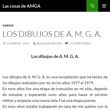
Saltar
Buscar
Las cosas de AMGA
al
MENÚ
contenido
PRINCI
VARIOS
LOS DIBUJOS DE A. M. G. A.
12 MARZO, 2025
ANGELMGARCIAA
1 COMENTARIO
Los dibujos de A. M. G. A.
Los dibujos de A. M. G. A. es una recopilación que he hecho de
los dibujos realizados por mí, en los años 1977 al 1979.
En esos años fue una etapa de transición en mi vida, dejando
de estudiar y esperando unos años para hacer el servicio
militar y empezar una nueva vida. Fue una etapa puente.
En esos años estaba trabajando en casa de mis padres con la