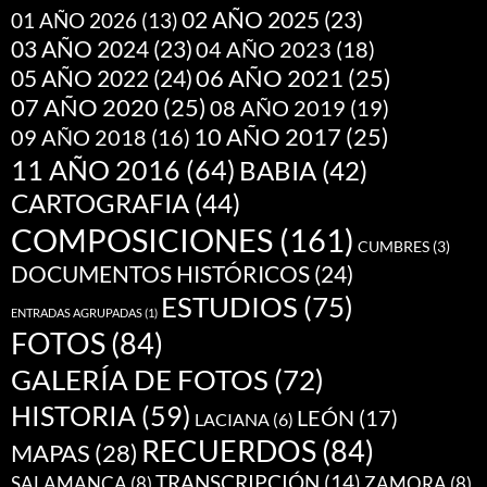
02 AÑO 2025
(23)
01 AÑO 2026
(13)
03 AÑO 2024
(23)
04 AÑO 2023
(18)
05 AÑO 2022
(24)
06 AÑO 2021
(25)
07 AÑO 2020
(25)
08 AÑO 2019
(19)
10 AÑO 2017
(25)
09 AÑO 2018
(16)
11 AÑO 2016
(64)
BABIA
(42)
CARTOGRAFIA
(44)
COMPOSICIONES
(161)
CUMBRES
(3)
DOCUMENTOS HISTÓRICOS
(24)
ESTUDIOS
(75)
ENTRADAS AGRUPADAS
(1)
FOTOS
(84)
GALERÍA DE FOTOS
(72)
HISTORIA
(59)
LEÓN
(17)
LACIANA
(6)
RECUERDOS
(84)
MAPAS
(28)
TRANSCRIPCIÓN
(14)
SALAMANCA
(8)
ZAMORA
(8)