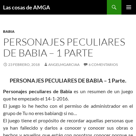
Saltar
Buscar
Las cosas de AMGA
al
MENÚ
contenido
PRINCI
BABIA
PERSONAJES PECULIARES
DE BABIA – 1 PARTE
23 FEBRERO, 2018
ANGELMGARCIAA
6 COMENTARIOS
PERSONAJES PECULIARES DE BABIA – 1 Parte.
Personajes peculiares de Babia
es un resumen de un juego
que he empezado el 14-1-2016.
El juego lo he hecho con el permiso de administrador en el
grupo de Tu no eres babian@ si no…
El juego tiene el propósito de recordar aquellas personas que
ya han fallecido y darlos a conocer y conocer sus obras o
hechos y aquellos que están con nosotros conocer porque se