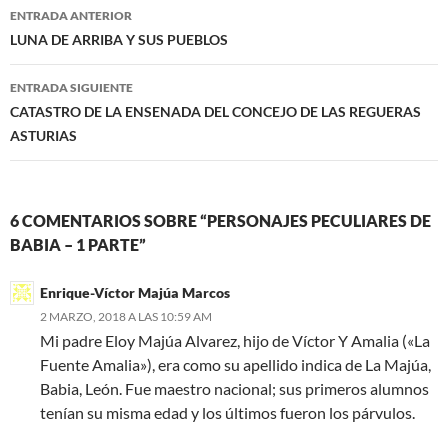
Navegación
ENTRADA ANTERIOR
de
LUNA DE ARRIBA Y SUS PUEBLOS
entradas
ENTRADA SIGUIENTE
CATASTRO DE LA ENSENADA DEL CONCEJO DE LAS REGUERAS
ASTURIAS
6 COMENTARIOS SOBRE “PERSONAJES PECULIARES DE
BABIA – 1 PARTE”
Enrique-Víctor Majúa Marcos
2 MARZO, 2018 A LAS 10:59 AM
Mi padre Eloy Majúa Alvarez, hijo de Víctor Y Amalia («La
Fuente Amalia»), era como su apellido indica de La Majúa,
Babia, León. Fue maestro nacional; sus primeros alumnos
tenían su misma edad y los últimos fueron los párvulos.