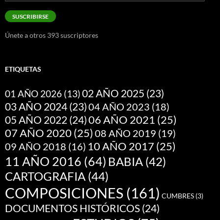
de
correo
SUSCRIBIRSE
electrónico
Únete a otros 393 suscriptores
ETIQUETAS
02 AÑO 2025
(23)
01 AÑO 2026
(13)
03 AÑO 2024
(23)
04 AÑO 2023
(18)
05 AÑO 2022
(24)
06 AÑO 2021
(25)
07 AÑO 2020
(25)
08 AÑO 2019
(19)
10 AÑO 2017
(25)
09 AÑO 2018
(16)
11 AÑO 2016
(64)
BABIA
(42)
CARTOGRAFIA
(44)
COMPOSICIONES
(161)
CUMBRES
(3)
DOCUMENTOS HISTÓRICOS
(24)