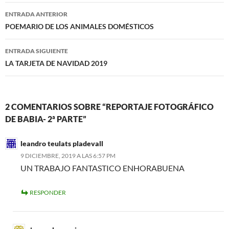
Navegación
ENTRADA ANTERIOR
de
POEMARIO DE LOS ANIMALES DOMÉSTICOS
entradas
ENTRADA SIGUIENTE
LA TARJETA DE NAVIDAD 2019
2 COMENTARIOS SOBRE “REPORTAJE FOTOGRÁFICO
DE BABIA- 2ª PARTE”
leandro teulats pladevall
9 DICIEMBRE, 2019 A LAS 6:57 PM
UN TRABAJO FANTASTICO ENHORABUENA
RESPONDER