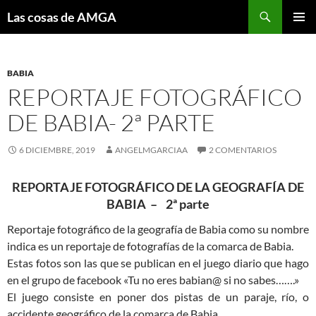
Saltar
Buscar
Las cosas de AMGA
al
MENÚ
contenido
PRINCI
BABIA
REPORTAJE FOTOGRÁFICO
DE BABIA- 2ª PARTE
6 DICIEMBRE, 2019
ANGELMGARCIAA
2 COMENTARIOS
REPORTAJE FOTOGRÁFICO DE LA GEOGRAFÍA DE
BABIA –
2ª parte
Reportaje fotográfico de la geografía de Babia como su nombre
indica es un reportaje de fotografías de la comarca de Babia.
Estas fotos son las que se publican en el juego diario que hago
en el grupo de facebook «Tu no eres babian@ si no sabes…….»
El juego consiste en poner dos pistas de un paraje, río, o
accidente geográfico de la comarca de Babia.