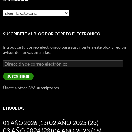
Categorías
SUSCRÍBETE AL BLOG POR CORREO ELECTRÓNICO
Introduce tu correo electrónico para suscribirte a este blog y recibir
avisos de nuevas entradas.
Dirección
de
correo
SUSCRIBIRSE
electrónico
Únete a otros 393 suscriptores
ETIQUETAS
02 AÑO 2025
(23)
01 AÑO 2026
(13)
03 AÑO 2024
(23)
04 AÑO 2023
(18)