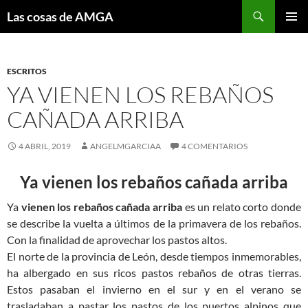
Saltar
Buscar
Las cosas de AMGA
al
MENÚ
contenido
PRINCI
ESCRITOS
YA VIENEN LOS REBAÑOS
CAÑADA ARRIBA
4 ABRIL, 2019
ANGELMGARCIAA
4 COMENTARIOS
Ya vienen los rebaños cañada arriba
Ya
vienen los rebaños cañada arriba
es un relato corto donde
se describe la vuelta a últimos de la primavera de los rebaños.
Con la finalidad de aprovechar los pastos altos.
El norte de la provincia de León, desde tiempos inmemorables,
ha albergado en sus ricos pastos rebaños de otras tierras.
Estos pasaban el invierno en el sur y en el verano se
trasladaban a pastar los pastos de los puertos alpinos que