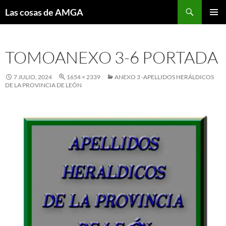
Saltar
Buscar
Las cosas de AMGA
al
MENÚ
contenido
PRINCI
TOMOANEXO 3-6 PORTADA
7 JULIO, 2024
1654 × 2339
ANEXO 3 -APELLIDOS HERÁLDICOS
DE LA PROVINCIA DE LEÓN