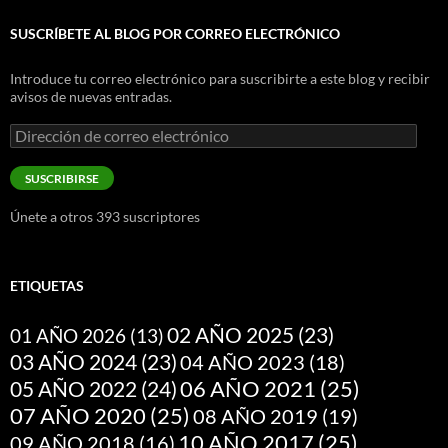
SUSCRÍBETE AL BLOG POR CORREO ELECTRÓNICO
Introduce tu correo electrónico para suscribirte a este blog y recibir
avisos de nuevas entradas.
Dirección
de
correo
SUSCRIBIRSE
electrónico
Únete a otros 393 suscriptores
ETIQUETAS
02 AÑO 2025
(23)
01 AÑO 2026
(13)
03 AÑO 2024
(23)
04 AÑO 2023
(18)
05 AÑO 2022
(24)
06 AÑO 2021
(25)
07 AÑO 2020
(25)
08 AÑO 2019
(19)
10 AÑO 2017
(25)
09 AÑO 2018
(16)