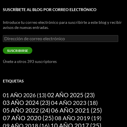
SUSCRÍBETE AL BLOG POR CORREO ELECTRÓNICO
Introduce tu correo electrónico para suscribirte a este blog y recibir
avisos de nuevas entradas.
Dirección
de
correo
SUSCRIBIRSE
electrónico
Únete a otros 393 suscriptores
ETIQUETAS
02 AÑO 2025
(23)
01 AÑO 2026
(13)
03 AÑO 2024
(23)
04 AÑO 2023
(18)
05 AÑO 2022
(24)
06 AÑO 2021
(25)
07 AÑO 2020
(25)
08 AÑO 2019
(19)
10 AÑO 2017
(25)
09 AÑO 2018
(16)