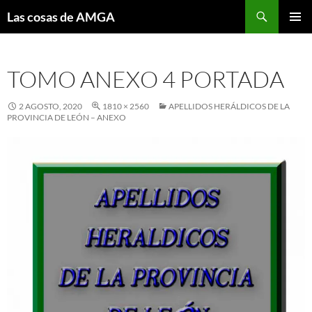
Saltar
Buscar
Las cosas de AMGA
al
MENÚ
contenido
PRINCI
TOMO ANEXO 4 PORTADA
2 AGOSTO, 2020
1810 × 2560
APELLIDOS HERÁLDICOS DE LA
PROVINCIA DE LEÓN – ANEXO