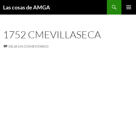
Saltar
Buscar
Las cosas de AMGA
al
MENÚ
contenido
PRINCI
1752 CMEVILLASECA
DEJA UN COMENTARIO