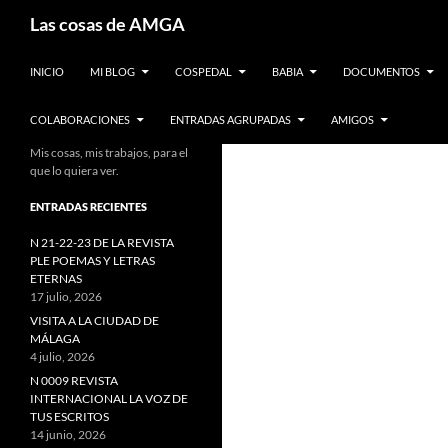
Saltar
Buscar
Las cosas de AMGA
al
contenido
INICIO
MI BLOG
COSPEDAL
BABIA
DOCUMENTOS
COLABORACIONES
ENTRADAS AGRUPADAS
AMIGOS
Mis cosas, mis trabajos, para el
que lo quiera ver.
ENTRADAS RECIENTES
N 21-22-23 DE LA REVISTA
PLE POEMAS Y LETRAS
ETERNAS
17 julio, 2026
VISITA A LA CIUDAD DE
MÁLAGA
4 julio, 2026
N 0009 REVISTA
INTERNACIONAL LA VOZ DE
TUS ESCRITOS
14 junio, 2026