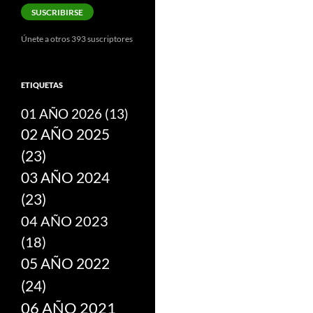
correo
SUSCRIBIRSE
electrónico
Únete a otros 393 suscriptores
ETIQUETAS
01 AÑO 2026
(13)
02 AÑO 2025
(23)
03 AÑO 2024
(23)
04 AÑO 2023
(18)
05 AÑO 2022
(24)
06 AÑO 2021