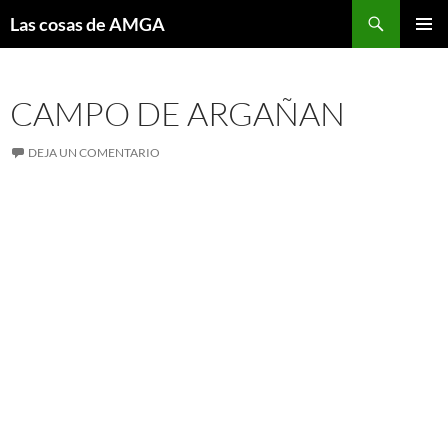
Saltar
Buscar
Las cosas de AMGA
al
MENÚ
contenido
PRINCI
CAMPO DE ARGAÑAN
DEJA UN COMENTARIO