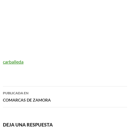
carballeda
Navegación
PUBLICADA EN
de
COMARCAS DE ZAMORA
entradas
DEJA UNA RESPUESTA