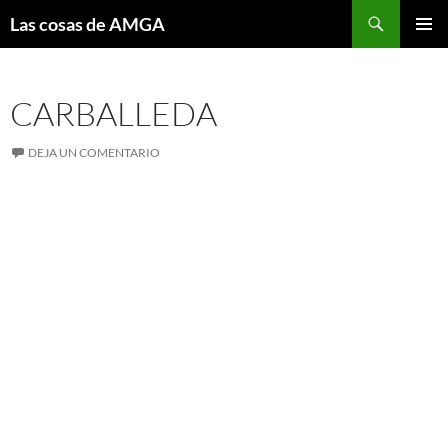
Saltar
Buscar
Las cosas de AMGA
al
MENÚ
contenido
PRINCI
CARBALLEDA
DEJA UN COMENTARIO