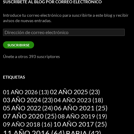
SUSCRÍBETE AL BLOG POR CORREO ELECTRÓNICO
Introduce tu correo electrónico para suscribirte a este blog y recibir
avisos de nuevas entradas.
Dirección
de
correo
SUSCRIBIRSE
electrónico
Únete a otros 393 suscriptores
ETIQUETAS
02 AÑO 2025
(23)
01 AÑO 2026
(13)
03 AÑO 2024
(23)
04 AÑO 2023
(18)
05 AÑO 2022
(24)
06 AÑO 2021
(25)
07 AÑO 2020
(25)
08 AÑO 2019
(19)
10 AÑO 2017
(25)
09 AÑO 2018
(16)
11 AÑO 2016
(64)
BABIA
(42)