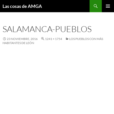
Saltar
Buscar
Las cosas de AMGA
al
MENÚ
contenido
PRINCI
SALAMANCA-PUEBLOS
23 NOVIEMBRE, 2016
1241 × 1754
LOS PUEBLOS CON MÁS
HABITANTES DE LEÓN