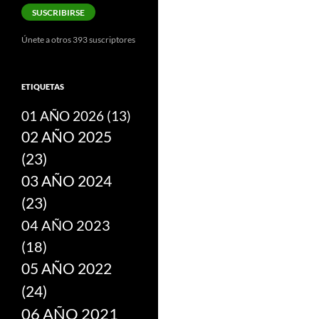
correo
SUSCRIBIRSE
electrónico
Únete a otros 393 suscriptores
ETIQUETAS
01 AÑO 2026
(13)
02 AÑO 2025
(23)
03 AÑO 2024
(23)
04 AÑO 2023
(18)
05 AÑO 2022
(24)
06 AÑO 2021