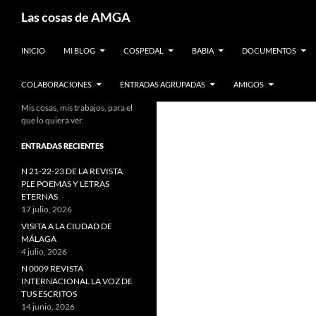
Saltar
Buscar
Las cosas de AMGA
al
contenido
INICIO
MI BLOG
COSPEDAL
BABIA
DOCUMENTOS
COLABORACIONES
ENTRADAS AGRUPADAS
AMIGOS
Mis cosas, mis trabajos, para el
que lo quiera ver.
ENTRADAS RECIENTES
N 21-22-23 DE LA REVISTA
PLE POEMAS Y LETRAS
ETERNAS
17 julio, 2026
VISITA A LA CIUDAD DE
MÁLAGA
4 julio, 2026
N 0009 REVISTA
INTERNACIONAL LA VOZ DE
TUS ESCRITOS
14 junio, 2026