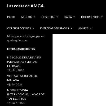
Saltar
Buscar
Las cosas de AMGA
al
contenido
INICIO
MI BLOG
COSPEDAL
BABIA
DOCUMENTOS
COLABORACIONES
ENTRADAS AGRUPADAS
AMIGOS
Mis cosas, mis trabajos, para el
que lo quiera ver.
ENTRADAS RECIENTES
N 21-22-23 DE LA REVISTA
PLE POEMAS Y LETRAS
ETERNAS
17 julio, 2026
VISITA A LA CIUDAD DE
MÁLAGA
4 julio, 2026
N 0009 REVISTA
INTERNACIONAL LA VOZ DE
TUS ESCRITOS
14 junio, 2026