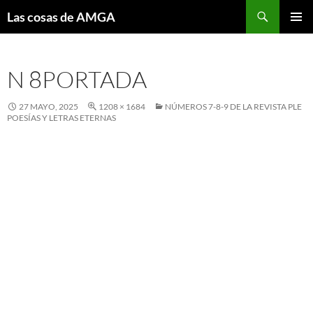
Saltar
Buscar
Las cosas de AMGA
al
MENÚ
contenido
PRINCI
N 8PORTADA
27 MAYO, 2025
1208 × 1684
NÚMEROS 7-8-9 DE LA REVISTA PLE
POESÍAS Y LETRAS ETERNAS