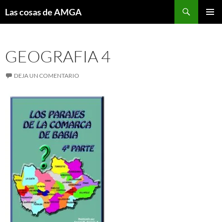
Saltar
Buscar
Las cosas de AMGA
al
MENÚ
contenido
PRINCI
GEOGRAFIA 4
DEJA UN COMENTARIO