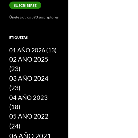
correo
SUSCRIBIRSE
electrónico
Únete a otros 393 suscriptores
ETIQUETAS
01 AÑO 2026
(13)
02 AÑO 2025
(23)
03 AÑO 2024
(23)
04 AÑO 2023
(18)
05 AÑO 2022
(24)
06 AÑO 2021