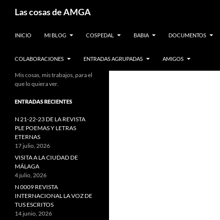
Saltar
Buscar
Las cosas de AMGA
al
contenido
INICIO
MI BLOG
COSPEDAL
BABIA
DOCUMENTOS
COLABORACIONES
ENTRADAS AGRUPADAS
AMIGOS
Mis cosas, mis trabajos, para el
que lo quiera ver.
ENTRADAS RECIENTES
N 21-22-23 DE LA REVISTA
PLE POEMAS Y LETRAS
ETERNAS
17 julio, 2026
VISITA A LA CIUDAD DE
MÁLAGA
4 julio, 2026
N 0009 REVISTA
INTERNACIONAL LA VOZ DE
TUS ESCRITOS
14 junio, 2026