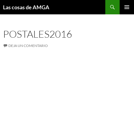
Saltar
Buscar
Las cosas de AMGA
al
MENÚ
contenido
PRINCI
POSTALES2016
DEJA UN COMENTARIO