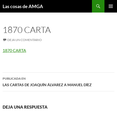
Saltar
Buscar
Las cosas de AMGA
al
MENÚ
contenido
PRINCI
1870 CARTA
DEJA UN COMENTARIO
1870 CARTA
Navegación
PUBLICADA EN
de
LAS CARTAS DE JOAQUÍN ÁLVAREZ A MANUEL DÍEZ
entradas
DEJA UNA RESPUESTA