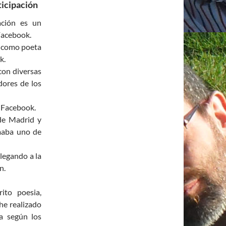
ticipación
ación es un
Facebook.
a como poeta
k.
con diversas
dores de los
n Facebook.
 de Madrid y
rmaba uno de
llegando a la
n.
ito poesia,
he realizado
a según los