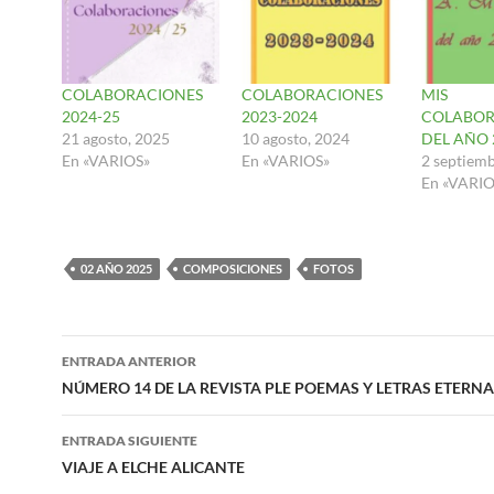
COLABORACIONES
COLABORACIONES
MIS
2024-25
2023-2024
COLABOR
21 agosto, 2025
10 agosto, 2024
DEL AÑO 
En «VARIOS»
En «VARIOS»
2 septiem
En «VARIO
02 AÑO 2025
COMPOSICIONES
FOTOS
Navegación
ENTRADA ANTERIOR
de
NÚMERO 14 DE LA REVISTA PLE POEMAS Y LETRAS ETERN
entradas
ENTRADA SIGUIENTE
VIAJE A ELCHE ALICANTE