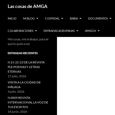
Saltar
Buscar
Las cosas de AMGA
al
contenido
INICIO
MI BLOG
COSPEDAL
BABIA
DOCUMENTOS
COLABORACIONES
ENTRADAS AGRUPADAS
AMIGOS
Mis cosas, mis trabajos, para el
que lo quiera ver.
ENTRADAS RECIENTES
N 21-22-23 DE LA REVISTA
PLE POEMAS Y LETRAS
ETERNAS
17 julio, 2026
VISITA A LA CIUDAD DE
MÁLAGA
4 julio, 2026
N 0009 REVISTA
INTERNACIONAL LA VOZ DE
TUS ESCRITOS
14 junio, 2026