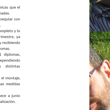
micas que el
nadas.
bsequiar con
.
ompleto y lo
rimestre, ya
y recibiendo
lomas.
1 diplomas,
 dependiendo
 distintas
 el montaje,
mas medidas
nece a junio
alización.