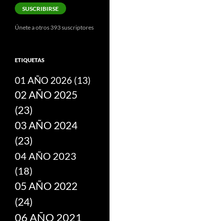
correo
SUSCRIBIRSE
electrónico
Únete a otros 393 suscriptores
ETIQUETAS
01 AÑO 2026
(13)
02 AÑO 2025
(23)
03 AÑO 2024
(23)
04 AÑO 2023
(18)
05 AÑO 2022
(24)
06 AÑO 2021