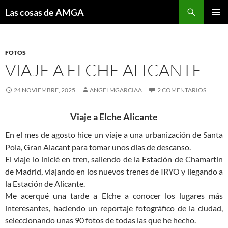
Saltar
Buscar
Las cosas de AMGA
al
MENÚ
contenido
PRINCI
FOTOS
VIAJE A ELCHE ALICANTE
24 NOVIEMBRE, 2025
ANGELMGARCIAA
2 COMENTARIOS
Viaje a Elche Alicante
En el mes de agosto hice un viaje a una urbani­zación de Santa
Pola, Gran Alacant para tomar unos días de descanso.
El viaje lo inicié en tren, saliendo de la Estación de Chamartín
de Madrid, viajando en los nuevos trenes de IRYO y llegando a
la Estación de Alicante.
Me acerqué una tarde a Elche a conocer los lugares más
interesantes, haciendo un reportaje fotográfico de la ciudad,
seleccionando unas 90 fotos de todas las que he hecho.