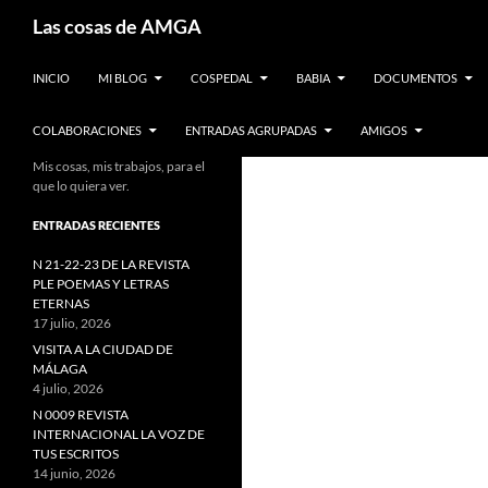
Saltar
Buscar
Las cosas de AMGA
al
contenido
INICIO
MI BLOG
COSPEDAL
BABIA
DOCUMENTOS
COLABORACIONES
ENTRADAS AGRUPADAS
AMIGOS
Mis cosas, mis trabajos, para el
que lo quiera ver.
ENTRADAS RECIENTES
N 21-22-23 DE LA REVISTA
PLE POEMAS Y LETRAS
ETERNAS
17 julio, 2026
VISITA A LA CIUDAD DE
MÁLAGA
4 julio, 2026
N 0009 REVISTA
INTERNACIONAL LA VOZ DE
TUS ESCRITOS
14 junio, 2026