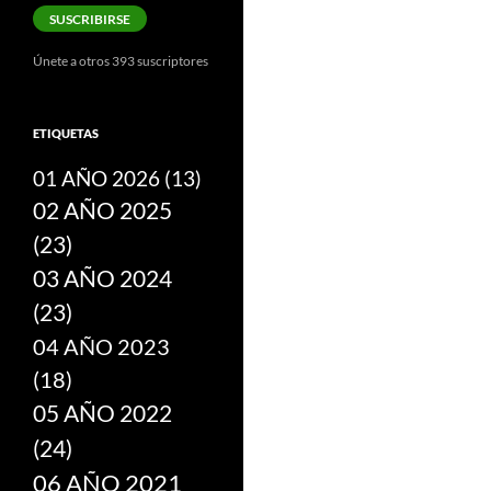
correo
SUSCRIBIRSE
electrónico
Únete a otros 393 suscriptores
ETIQUETAS
01 AÑO 2026
(13)
02 AÑO 2025
(23)
03 AÑO 2024
(23)
04 AÑO 2023
(18)
05 AÑO 2022
(24)
06 AÑO 2021