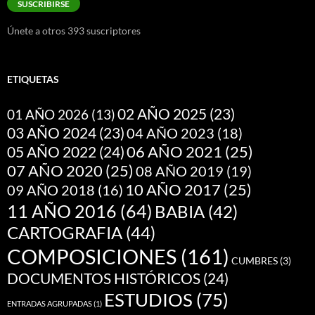
SUSCRIBIRSE
electrónico
Únete a otros 393 suscriptores
ETIQUETAS
02 AÑO 2025
(23)
01 AÑO 2026
(13)
03 AÑO 2024
(23)
04 AÑO 2023
(18)
05 AÑO 2022
(24)
06 AÑO 2021
(25)
07 AÑO 2020
(25)
08 AÑO 2019
(19)
10 AÑO 2017
(25)
09 AÑO 2018
(16)
11 AÑO 2016
(64)
BABIA
(42)
CARTOGRAFIA
(44)
COMPOSICIONES
(161)
CUMBRES
(3)
DOCUMENTOS HISTÓRICOS
(24)
ESTUDIOS
(75)
ENTRADAS AGRUPADAS
(1)