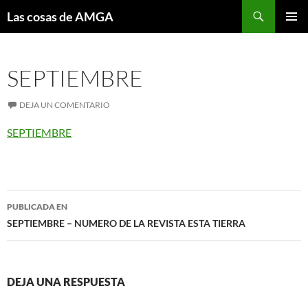
Saltar
Buscar
Las cosas de AMGA
al
MENÚ
contenido
PRINCI
SEPTIEMBRE
DEJA UN COMENTARIO
SEPTIEMBRE
Navegación
PUBLICADA EN
de
SEPTIEMBRE – NUMERO DE LA REVISTA ESTA TIERRA
entradas
DEJA UNA RESPUESTA