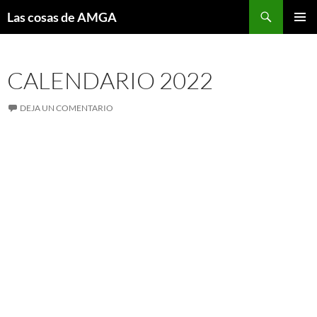
Saltar
Buscar
Las cosas de AMGA
al
MENÚ
contenido
PRINCI
CALENDARIO 2022
DEJA UN COMENTARIO