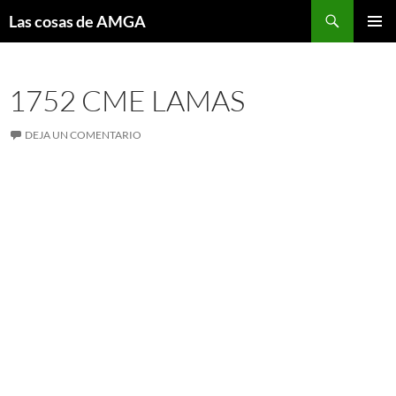
Saltar
Buscar
Las cosas de AMGA
al
MENÚ
contenido
PRINCI
1752 CME LAMAS
DEJA UN COMENTARIO