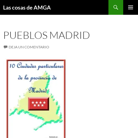
Saltar
Buscar
Las cosas de AMGA
al
MENÚ
contenido
PRINCI
PUEBLOS MADRID
DEJA UN COMENTARIO