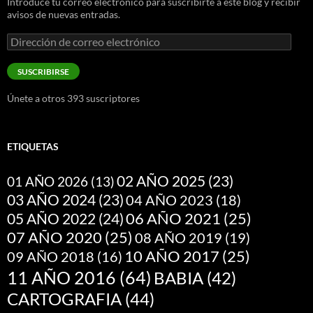
Introduce tu correo electrónico para suscribirte a este blog y recibir
avisos de nuevas entradas.
Dirección
de
correo
SUSCRIBIRSE
electrónico
Únete a otros 393 suscriptores
ETIQUETAS
02 AÑO 2025
(23)
01 AÑO 2026
(13)
03 AÑO 2024
(23)
04 AÑO 2023
(18)
05 AÑO 2022
(24)
06 AÑO 2021
(25)
07 AÑO 2020
(25)
08 AÑO 2019
(19)
10 AÑO 2017
(25)
09 AÑO 2018
(16)
11 AÑO 2016
(64)
BABIA
(42)
CARTOGRAFIA
(44)