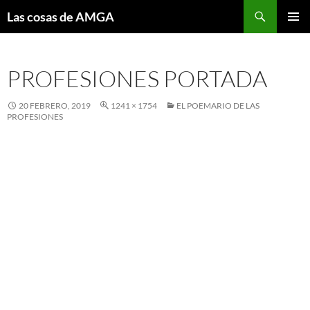
Saltar
Buscar
Las cosas de AMGA
al
MENÚ
contenido
PRINCI
PROFESIONES PORTADA
20 FEBRERO, 2019
1241 × 1754
EL POEMARIO DE LAS
PROFESIONES