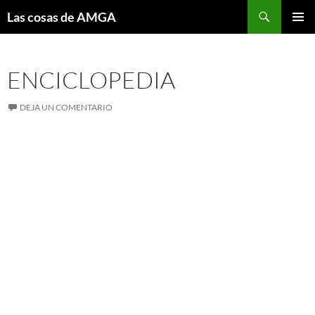
Saltar
Buscar
Las cosas de AMGA
al
MENÚ
contenido
PRINCI
ENCICLOPEDIA
DEJA UN COMENTARIO