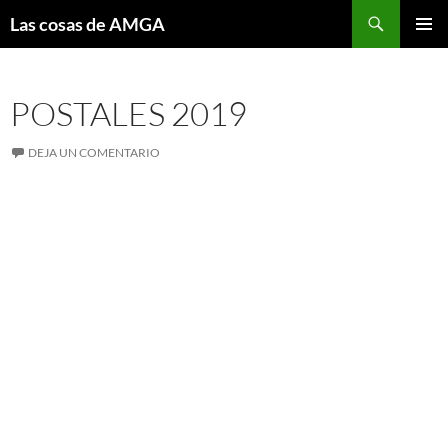
Saltar
Buscar
Las cosas de AMGA
al
MENÚ
contenido
PRINCI
POSTALES 2019
DEJA UN COMENTARIO