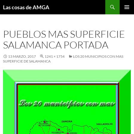
Saltar
Buscar
Las cosas de AMGA
al
MENÚ
contenido
PRINCI
PUEBLOS MAS SUPERFICIE
SALAMANCA PORTADA
13 MARZO, 2017
1241 × 1754
LOS 20 MUNICIPIOS CON MAS
SUPERFICIE DE SALAMANCA