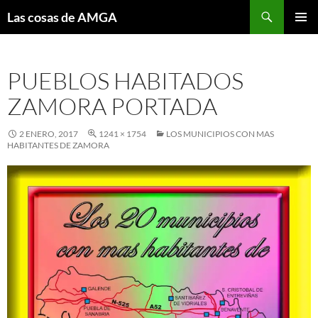
Saltar
Buscar
Las cosas de AMGA
al
MENÚ
contenido
PRINCI
PUEBLOS HABITADOS
ZAMORA PORTADA
2 ENERO, 2017
1241 × 1754
LOS MUNICIPIOS CON MAS
HABITANTES DE ZAMORA