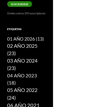
correo
SUSCRIBIRSE
electrónico
Únete a otros 393 suscriptores
ETIQUETAS
01 AÑO 2026
(13)
02 AÑO 2025
(23)
03 AÑO 2024
(23)
04 AÑO 2023
(18)
05 AÑO 2022
(24)
06 AÑO 2021