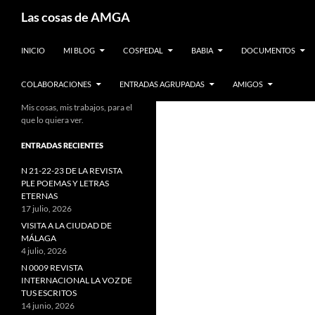
Saltar
Buscar
Las cosas de AMGA
al
contenido
INICIO
MI BLOG
COSPEDAL
BABIA
DOCUMENTOS
COLABORACIONES
ENTRADAS AGRUPADAS
AMIGOS
Mis cosas, mis trabajos, para el
que lo quiera ver.
ENTRADAS RECIENTES
N 21-22-23 DE LA REVISTA
PLE POEMAS Y LETRAS
ETERNAS
17 julio, 2026
VISITA A LA CIUDAD DE
MÁLAGA
4 julio, 2026
N 0009 REVISTA
INTERNACIONAL LA VOZ DE
TUS ESCRITOS
14 junio, 2026