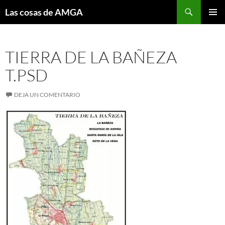
Saltar
Buscar
Las cosas de AMGA
al
MENÚ
contenido
PRINCI
TIERRA DE LA BAÑEZA
T.PSD
DEJA UN COMENTARIO